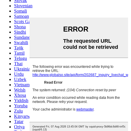
Slovak
Slovenian
Somali
Samoan
Scots Gaelic
Shona
Sindhi
Sundanese
Swahili
Tajik
Tamil
Telugu
Thai
Ukrainian
Urdu
Uzbek
Vietnamese
Welsh
Xhosa
Yiddish
Yoruba
Zulu
Kinyarwanda
Tatar
Oriya