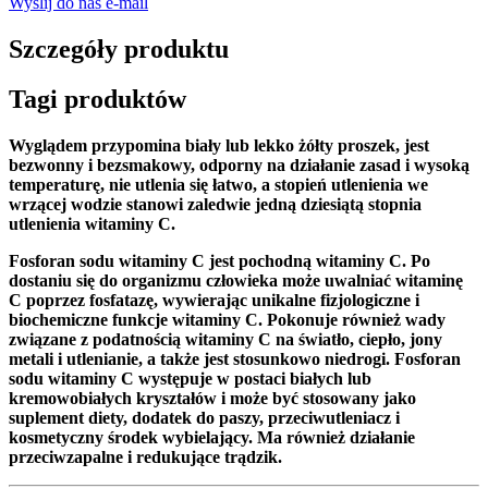
Wyślij do nas e-mail
Szczegóły produktu
Tagi produktów
Wyglądem przypomina biały lub lekko żółty proszek, jest
bezwonny i bezsmakowy, odporny na działanie zasad i wysoką
temperaturę, nie utlenia się łatwo, a stopień utlenienia we
wrzącej wodzie stanowi zaledwie jedną dziesiątą stopnia
utlenienia witaminy C.
Fosforan sodu witaminy C jest pochodną witaminy C. Po
dostaniu się do organizmu człowieka może uwalniać witaminę
C poprzez fosfatazę, wywierając unikalne fizjologiczne i
biochemiczne funkcje witaminy C. Pokonuje również wady
związane z podatnością witaminy C na światło, ciepło, jony
metali i utlenianie, a także jest stosunkowo niedrogi. Fosforan
sodu witaminy C występuje w postaci białych lub
kremowobiałych kryształów i może być stosowany jako
suplement diety, dodatek do paszy, przeciwutleniacz i
kosmetyczny środek wybielający. Ma również działanie
przeciwzapalne i redukujące trądzik.