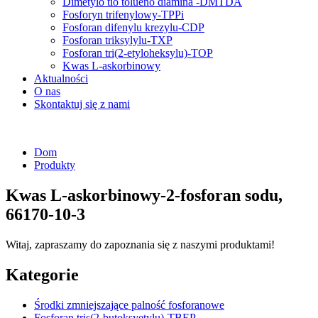
Dimetylo tio tolueno diamina -DMTDA
Fosforyn trifenylowy-TPPi
Fosforan difenylu krezylu-CDP
Fosforan triksylylu-TXP
Fosforan tri(2-etyloheksylu)-TOP
Kwas L-askorbinowy
Aktualności
O nas
Skontaktuj się z nami
Dom
Produkty
Kwas L-askorbinowy-2-fosforan sodu,
66170-10-3
Witaj, zapraszamy do zapoznania się z naszymi produktami!
Kategorie
Środki zmniejszające palność fosforanowe
Fosforan tris(2-butoksyetylu)-TBEP