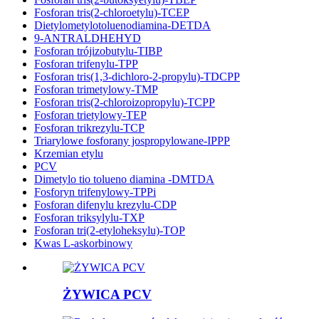
Fosforan tris(2-chloroetylu)-TCEP
Dietylometylotoluenodiamina-DETDA
9-ANTRALDHEHYD
Fosforan trójizobutylu-TIBP
Fosforan trifenylu-TPP
Fosforan tris(1,3-dichloro-2-propylu)-TDCPP
Fosforan trimetylowy-TMP
Fosforan tris(2-chloroizopropylu)-TCPP
Fosforan trietylowy-TEP
Fosforan trikrezylu-TCP
Triarylowe fosforany jospropylowane-IPPP
Krzemian etylu
PCV
Dimetylo tio tolueno diamina -DMTDA
Fosforyn trifenylowy-TPPi
Fosforan difenylu krezylu-CDP
Fosforan triksylylu-TXP
Fosforan tri(2-etyloheksylu)-TOP
Kwas L-askorbinowy
ŻYWICA PCV