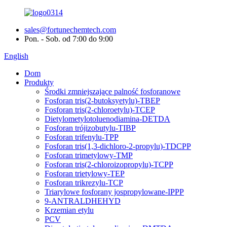
sales@fortunechemtech.com
Pon. - Sob. od 7:00 do 9:00
English
Dom
Produkty
Środki zmniejszające palność fosforanowe
Fosforan tris(2-butoksyetylu)-TBEP
Fosforan tris(2-chloroetylu)-TCEP
Dietylometylotoluenodiamina-DETDA
Fosforan trójizobutylu-TIBP
Fosforan trifenylu-TPP
Fosforan tris(1,3-dichloro-2-propylu)-TDCPP
Fosforan trimetylowy-TMP
Fosforan tris(2-chloroizopropylu)-TCPP
Fosforan trietylowy-TEP
Fosforan trikrezylu-TCP
Triarylowe fosforany jospropylowane-IPPP
9-ANTRALDHEHYD
Krzemian etylu
PCV