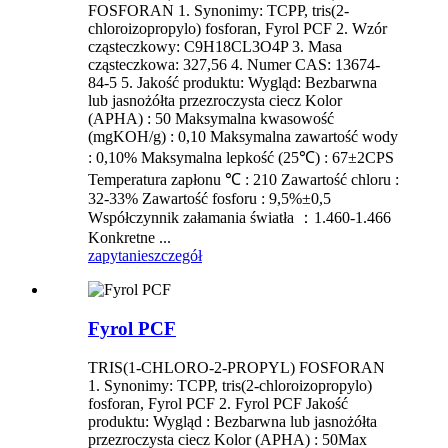
FOSFORAN 1. Synonimy: TCPP, tris(2-
chloroizopropylo) fosforan, Fyrol PCF 2. Wzór
cząsteczkowy: C9H18CL3O4P 3. Masa
cząsteczkowa: 327,56 4. Numer CAS: 13674-
84-5 5. Jakość produktu: Wygląd: Bezbarwna
lub jasnożółta przezroczysta ciecz Kolor
(APHA) : 50 Maksymalna kwasowość
(mgKOH/g) : 0,10 Maksymalna zawartość wody
: 0,10% Maksymalna lepkość (25℃) : 67±2CPS
Temperatura zapłonu ℃ : 210 Zawartość chloru :
32-33% Zawartość fosforu : 9,5%±0,5
Współczynnik załamania światła ：1.460-1.466
Konkretne ...
zapytanie
szczegół
Fyrol PCF
TRIS(1-CHLORO-2-PROPYL) FOSFORAN
1. Synonimy: TCPP, tris(2-chloroizopropylo)
fosforan, Fyrol PCF 2. Fyrol PCF Jakość
produktu: Wygląd : Bezbarwna lub jasnożółta
przezroczysta ciecz Kolor (APHA) : 50Max