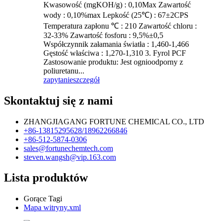
Kwasowość (mgKOH/g) : 0,10Max Zawartość
wody : 0,10%max Lepkość (25℃) : 67±2CPS
Temperatura zapłonu ℃ : 210 Zawartość chloru :
32-33% Zawartość fosforu : 9,5%±0,5
Współczynnik załamania światła : 1,460-1,466
Gęstość właściwa : 1,270-1,310 3. Fyrol PCF
Zastosowanie produktu: Jest ognioodporny z
poliuretanu...
zapytanie
szczegół
Skontaktuj się z nami
ZHANGJIAGANG FORTUNE CHEMICAL CO., LTD
+86-13815295628/18962266846
+86-512-5874-0306
sales@fortunechemtech.com
steven.wangsh@vip.163.com
Lista produktów
Gorące Tagi
Mapa witryny.xml