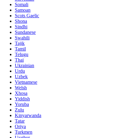
Somali
Samoan
Scots Gaelic
Shona
Sindhi
Sundanese
Swahili
Tajik
Tamil
Telugu
Thai
Ukrainian
Urdu
Uzbek
Vietnamese
Welsh
Xhosa
Yiddish
Yoruba
Zulu
Kinyarwanda
Tatar
Oriya
Turkmen
Uyghur