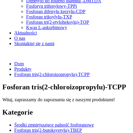
Dimetylo tio tolueno diamina -DMTDA
Fosforyn trifenylowy-TPPi
Fosforan difenylu krezylu-CDP
Fosforan triksylylu-TXP
Fosforan tri(2-etyloheksylu)-TOP
Kwas L-askorbinowy
Aktualności
O nas
Skontaktuj się z nami
Dom
Produkty
Fosforan tris(2-chloroizopropylu)-TCPP
Fosforan tris(2-chloroizopropylu)-TCPP
Witaj, zapraszamy do zapoznania się z naszymi produktami!
Kategorie
Środki zmniejszające palność fosforanowe
Fosforan tris(2-butoksyetylu)-TBEP