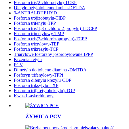
Fosforan tris(2-chloroetylu)-TCEP
Dietylometylotoluenodiamina-DETDA
9-ANTRALDHEHYD
Fosforan trójizobutylu-TIBP
Fosforan trifenylu-TPP
Fosforan tris(1,3-dichloro-2-propylu)-TDCPP
Fosforan trimetylowy-TMP
Fosforan tris(2-chloroizopropylu)-TCPP
Fosforan trietylowy-TEP
Fosforan trikrezylu-TCP
Triarylowe fosforany jospropylowane-IPPP
Krzemian etylu
PCV
Dimetylo tio tolueno diamina -DMTDA
Fosforyn trifenylowy-TPPi
Fosforan difenylu krezylu-CDP
Fosforan triksylylu-TXP
Fosforan tri(2-etyloheksylu)-TOP
Kwas L-askorbinowy
ŻYWICA PCV