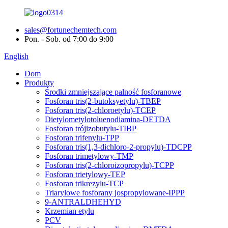
sales@fortunechemtech.com
Pon. - Sob. od 7:00 do 9:00
English
Dom
Produkty
Środki zmniejszające palność fosforanowe
Fosforan tris(2-butoksyetylu)-TBEP
Fosforan tris(2-chloroetylu)-TCEP
Dietylometylotoluenodiamina-DETDA
Fosforan trójizobutylu-TIBP
Fosforan trifenylu-TPP
Fosforan tris(1,3-dichloro-2-propylu)-TDCPP
Fosforan trimetylowy-TMP
Fosforan tris(2-chloroizopropylu)-TCPP
Fosforan trietylowy-TEP
Fosforan trikrezylu-TCP
Triarylowe fosforany jospropylowane-IPPP
9-ANTRALDHEHYD
Krzemian etylu
PCV