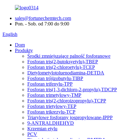
sales@fortunechemtech.com
Pon. - Sob. od 7:00 do 9:00
English
Dom
Produkty
Środki zmniejszające palność fosforanowe
Fosforan tris(2-butoksyetylu)-TBEP
Fosforan tris(2-chloroetylu)-TCEP
Dietylometylotoluenodiamina-DETDA
Fosforan trójizobutylu-TIBP
Fosforan trifenylu-TPP
Fosforan tris(1,3-dichloro-2-propylu)-TDCPP
Fosforan trimetylowy-TMP
Fosforan tris(2-chloroizopropylu)-TCPP
Fosforan trietylowy-TEP
Fosforan trikrezylu-TCP
Triarylowe fosforany jospropylowane-IPPP
9-ANTRALDHEHYD
Krzemian etylu
PCV