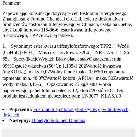
Parametr:
Zapewniając konsultacje dotyczące cen fosforanu trifenylowego,
Zhangjiagang Fortune Chemical Co.,Ltd, jeden z doskonałych
producentów fosforanu trifenylowego w Chinach, czeka na Ciebie,
abyś kupił hurtowo 115-86-6, ester kwasu trifenylowego
fosforowego, TPP ze swojej fabryki.
1、 Synonimy: ester kwasu trifenylofosforowego; TPP2、 Wzór:
(C6H5O)3PO3、 Masa cząsteczkowa: 3264、 NR CAS: 115-86-
65、 SpecyfikacjeWygląd: Biały płatek stałyOznaczenie: min.
99%Gęstość właściwa (50℃): 1,185-1,202Wartość kwasowa
(mgKOH/g): maks. 0,07Wolny fenol: maks. 0,05%Temperatura
topnienia: min. 48,0℃Wartość koloru (APHA): maks. 50Zawartość
wody: maks. 0,1%6、 Opakowanie: 25 kg/siatka worka
papierowego, panel folii na palecie, 12,5 tony/20 stóp FCLTen
produkt jest ładunkiem niebezpiecznym: UN3077, KLASA 9
Poprzedni:
Fosforan tris(chloroetylometylowy) w hurtowych
ilościach
Następny:
Dimetylo tiotoluen Diamina