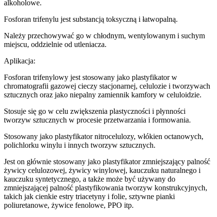
alkoholowe.
Fosforan trifenylu jest substancją toksyczną i łatwopalną.
Należy przechowywać go w chłodnym, wentylowanym i suchym
miejscu, oddzielnie od utleniacza.
Aplikacja:
Fosforan trifenylowy jest stosowany jako plastyfikator w
chromatografii gazowej cieczy stacjonarnej, celulozie i tworzywach
sztucznych oraz jako niepalny zamiennik kamfory w celuloidzie.
Stosuje się go w celu zwiększenia plastyczności i płynności
tworzyw sztucznych w procesie przetwarzania i formowania.
Stosowany jako plastyfikator nitrocelulozy, włókien octanowych,
polichlorku winylu i innych tworzyw sztucznych.
Jest on głównie stosowany jako plastyfikator zmniejszający palność
żywicy celulozowej, żywicy winylowej, kauczuku naturalnego i
kauczuku syntetycznego, a także może być używany do
zmniejszającej palność plastyfikowania tworzyw konstrukcyjnych,
takich jak cienkie estry triacetyny i folie, sztywne pianki
poliuretanowe, żywice fenolowe, PPO itp.