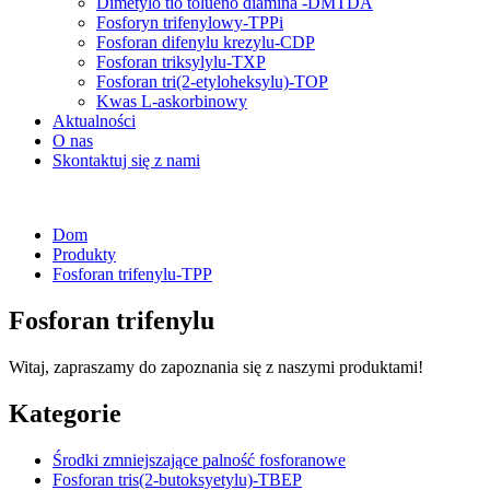
Dimetylo tio tolueno diamina -DMTDA
Fosforyn trifenylowy-TPPi
Fosforan difenylu krezylu-CDP
Fosforan triksylylu-TXP
Fosforan tri(2-etyloheksylu)-TOP
Kwas L-askorbinowy
Aktualności
O nas
Skontaktuj się z nami
Dom
Produkty
Fosforan trifenylu-TPP
Fosforan trifenylu
Witaj, zapraszamy do zapoznania się z naszymi produktami!
Kategorie
Środki zmniejszające palność fosforanowe
Fosforan tris(2-butoksyetylu)-TBEP