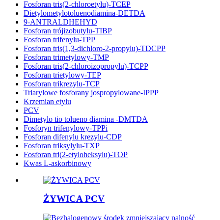
Fosforan tris(2-chloroetylu)-TCEP
Dietylometylotoluenodiamina-DETDA
9-ANTRALDHEHYD
Fosforan trójizobutylu-TIBP
Fosforan trifenylu-TPP
Fosforan tris(1,3-dichloro-2-propylu)-TDCPP
Fosforan trimetylowy-TMP
Fosforan tris(2-chloroizopropylu)-TCPP
Fosforan trietylowy-TEP
Fosforan trikrezylu-TCP
Triarylowe fosforany jospropylowane-IPPP
Krzemian etylu
PCV
Dimetylo tio tolueno diamina -DMTDA
Fosforyn trifenylowy-TPPi
Fosforan difenylu krezylu-CDP
Fosforan triksylylu-TXP
Fosforan tri(2-etyloheksylu)-TOP
Kwas L-askorbinowy
ŻYWICA PCV